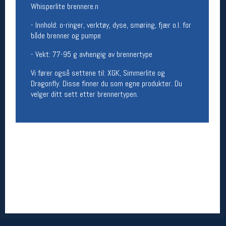
Whisperlite brennere.n
Åpningstider butikk
- Innhold: o-ringer, verktøy, dyse, smøring, fjær o.l. for
Man-Fredag:
11-18
både brenner og pumpe
Lørdag:
11-16
- Vekt: 77-95 g avhengig av brennertype
Vi fører også settene til: XGK, Simmerlite og
Team Oslo Sportslager
Dragonfly. Disse finner du som egne produkter. Du
velger ditt sett etter brennertypen.
Magasinet
Medlemstilbud og aktiviteter
MELD DEG INN GRATIS
Åpningstider verkstedet
Man-Fredag:
11-18
Lørdag:
11-16
Om verkstedet
For å bestille time må du logge inn i
nettbutikken og trykke på den nederste blå
linjen