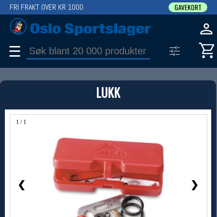
FRI FRAKT OVER KR 1000
GAVEKORT
☰
PRODUKT
LUKK
Produkter (1)
Bruk filter til å spisse søket
1 / 1
❮
❯