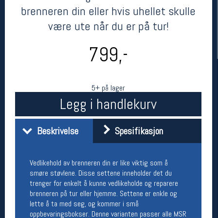
brenneren din eller hvis uhellet skulle
være ute når du er på tur!
799,-
5+ på lager
Legg i handlekurv
Her finner du oss
Beskrivelse
Spesifikasjon
Oslo Sportslager
Torggata 20
0183 Oslo
Telefon: 23 32 62 00
Vedlikehold av brenneren din er like viktig som å
(telefontid man-fredag klokken 10-13)
smøre støvlene. Disse settene inneholder det du
Vis i kart
trenger for enkelt å kunne vedlikeholde og reparere
Om oss
brenneren på tur eller hjemme. Settene er enkle og
Kontakt oss
lette å ta med seg, og kommer i små
oppbevaringsbokser. Denne varianten passer alle MSR