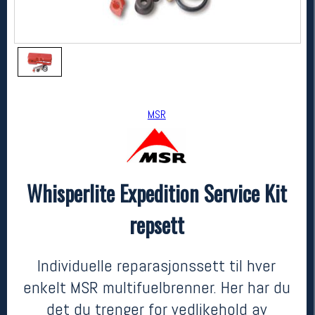
MSR
Whisperlite Expedition Service Kit
MSR
Whisperlite Expedition Service Kit repsett
repsett
kr 799
Individuelle reparasjonssett til hver
enkelt MSR multifuelbrenner. Her har du
det du trenger for vedlikehold av