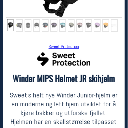
Sweet Protection
Winder MIPS Helmet JR skihjelm
Sweet Protection
Winder MIPS Helmet JR skihjelm
1299,-
1104,-
Sweet's helt nye Winder Junior-hjelm er
MEDLEM:
en moderne og lett hjem utviklet for å
kjøre bakker og utforske fjellet.
Hjelmen har en skallstørrelse tilpasset