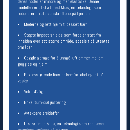
deres hoder er mindre og mer elastiske. Denne
modellen er utstyrt med Mips, en teknologi som
Betingelser
redusererer rotasjonskreftene på hjernen.
Salgsbetingelser
Moderne og lett hjelm tilpasset barn
Personsvernerklæring
Informasjonskapsler
Støpte impact shields som fordeler støt fra
Bærekraft
innsiden over ett større område, spesielt på utsatte
Org. nr: 976754360
områder
Goggle garage for å unngå luftlommer mellom
Ledige stillinger
goggles og hjelm
Ledige stillinger
Fuktavstøtende liner er komfortabel og lett å
vaske
Følg oss på
Vekt: 425g
Enkel turn-dial justering
Avtakbare øreklaffer
Utstyrt med Mips, en teknologi som reduserer
rotasjonskreftene på hjernen