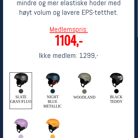
mindre og mer elastiske hoder med
høyt volum og lavere EPS-tetthet.
Medlemspris:
1104,-
Ikke medlem:
1299,-
Her finner du oss
Oslo Sportslager
Torggata 20
0183 Oslo
SLATE
NIGHT
BLACK
WOODLAND
Telefon: 23 32 62 00
GRAY/FLUO
BLUE
TEDDY
(telefontid man-fredag klokken 10-13)
METALLIC
Vis i kart
Om oss
Kontakt oss