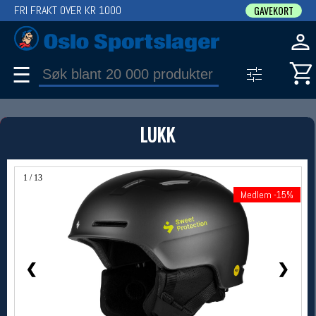
FRI FRAKT OVER KR 1000
GAVEKORT
☰
PRODUKT
LUKK
Produkter (1)
Bruk filter til å spisse søket
1 / 13
Medlem -15%
Medlem -15%
❮
❯