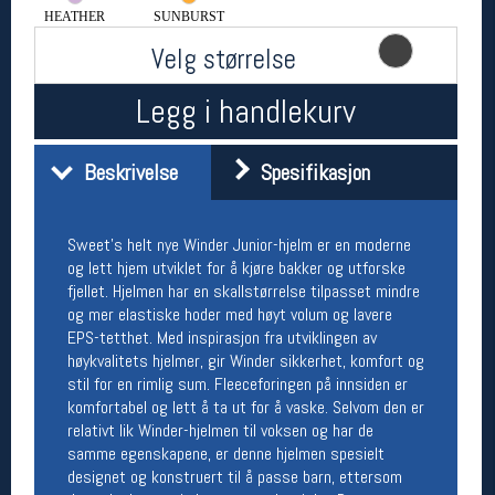
HEATHER
SUNBURST
Åpningstider butikk
Velg størrelse
Man-Fredag:
11-18
Lørdag:
11-16
Legg i handlekurv
Beskrivelse
Spesifikasjon
Team Oslo Sportslager
Magasinet
Medlemstilbud og aktiviteter
Sweet's helt nye Winder Junior-hjelm er en moderne
MELD DEG INN GRATIS
og lett hjem utviklet for å kjøre bakker og utforske
fjellet. Hjelmen har en skallstørrelse tilpasset mindre
og mer elastiske hoder med høyt volum og lavere
Åpningstider verkstedet
EPS-tetthet. Med inspirasjon fra utviklingen av
Man-Fredag:
11-18
høykvalitets hjelmer, gir Winder sikkerhet, komfort og
Lørdag:
11-16
stil for en rimlig sum. Fleeceforingen på innsiden er
Om verkstedet
komfortabel og lett å ta ut for å vaske. Selvom den er
For å bestille time må du logge inn i
relativt lik Winder-hjelmen til voksen og har de
nettbutikken og trykke på den nederste blå
samme egenskapene, er denne hjelmen spesielt
linjen
designet og konstruert til å passe barn, ettersom