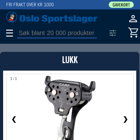
FRI FRAKT OVER KR 1000
GAVEKORT
☰
PRODUKT
LUKK
Produkter (1)
Bruk filter til å spisse søket
1 / 1
❮
❯