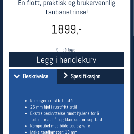
En flott, praktisk og brukervennlig
taubanetrinse!
1899,-
5+ på lager
Legg i handlekurv
Her finner du oss
Beskrivelse
Spesifikasjon
Oslo Sportslager
Torggata 20
0183 Oslo
Telefon: 23 32 62 00
Kulelager i rustfritt stål
(telefontid man-fredag klokken 10-13)
26 mm hjul i rustfritt stål
Vis i kart
Ekstra beskyttelse rundt hjulene for å
Om oss
forhindre at hår og klær setter seg fast
Kontakt oss
Kompatibel med både tau og wire
Maks taudiameter: 13 mm