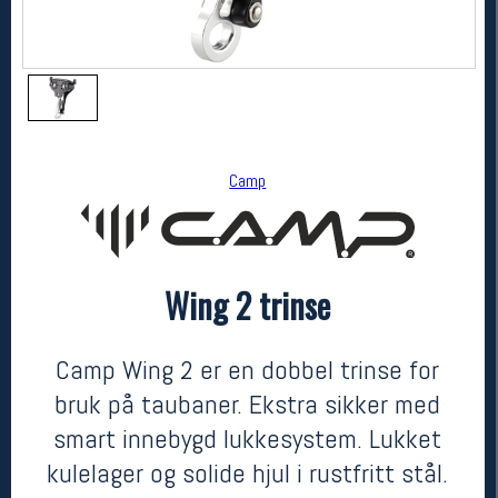
Camp
Wing 2 trinse
Camp
Wing 2 trinse
kr 1899
Camp Wing 2 er en dobbel trinse for
bruk på taubaner. Ekstra sikker med
smart innebygd lukkesystem. Lukket
kulelager og solide hjul i rustfritt stål.