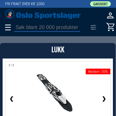
FRI FRAKT OVER KR 1000
GAVEKORT
☰
PRODUKT
LUKK
Produkter (1)
Bruk filter til å spisse søket
1 / 1
Medlem -30%
Medlem -30%
❮
❯