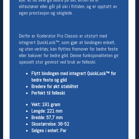
eliteutøver eller går på ski i fritiden, og er opptatt av
Åpningstider butikk
egen prestasjon og skiglede.
Man-Fredag:
11-18
Lørdag:
11-16
Derfor er Xcelerator Pro Classic er utstyrt med
integrert QuickLock™, som gjør at bindingen enkelt,
Team Oslo Sportslager
og uten verktøy, kan flyttes fremover for bedre feste
eller bakover for bedre glid. Denne funksjonaliteten gir
Magasinet
spesielt stor gevinst ved bruk av felleski.
Medlemstilbud og aktiviteter
MELD DEG INN GRATIS
Flytt bindingen med integrert QuickLock™ for
bedre feste og glid
Bredere for økt stabilitet
Åpningstider verkstedet
Perfekt til felleski
Man-Fredag:
11-18
Vekt: 191 gram
Lørdag:
11-16
Lengde: 221 mm
Om verkstedet
Bredde: 57,7 mm
For å bestille time må du logge inn i
Skostørrelse: 36-52
nettbutikken og trykke på den nederste blå
Selges i enhet: Par
linjen