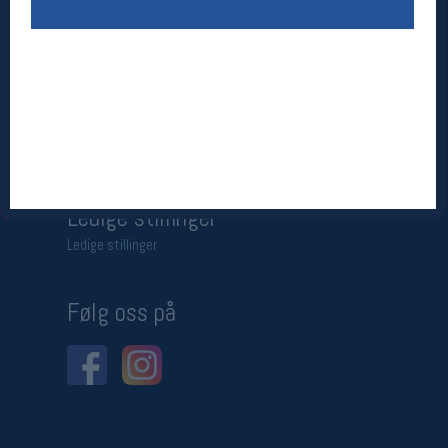
Betingelser
Salgsbetingelser
Personsvernerklæring
Informasjonskapsler
Bærekraft
Org. nr: 976754360
Ledige stillinger
Ledige stillinger
Følg oss på