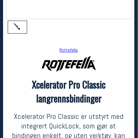
Rottefella
Xcelerator Pro Classic
Rottefella
Xcelerator Pro Classic langrennsbindinger
langrennsbindinger
1199,-
839,-
MEDLEM:
Xcelerator Pro Classic er utstyrt med
integrert QuickLock, som gjør at
bindingen enkelt, og uten verktøy, kan