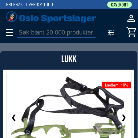
FRI FRAKT OVER KR 1000
GAVEKORT
☰
PRODUKT
LUKK
Produkter (1)
Bruk filter til å spisse søket
1 / 1
Medlem -40%
Medlem -40%
❮
❯