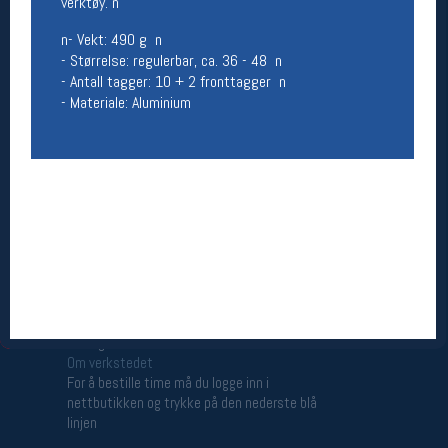
verktøy. n
Åpningstider butikk
n- Vekt: 490 g n
Man-Fredag:
11-18
- Størrelse: regulerbar, ca. 36 - 48 n
Lørdag:
11-16
- Antall tagger: 10 + 2 fronttagger n
- Materiale: Aluminium
Team Oslo Sportslager
Magasinet
Medlemstilbud og aktiviteter
MELD DEG INN GRATIS
Åpningstider verkstedet
Man-Fredag:
11-18
Lørdag:
11-16
Om verkstedet
For å bestille time må du logge inn i
nettbutikken og trykke på den nederste blå
linjen