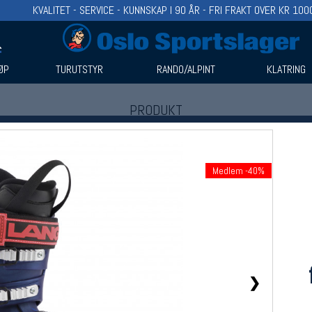
KVALITET - SERVICE - KUNNSKAP I 90 ÅR - FRI FRAKT OVER KR 100
ØP
TURUTSTYR
RANDO/ALPINT
KLATRING
PRODUKT
Produkter (1)
Bruk filter til å spisse søket
Medlem -40%
❯