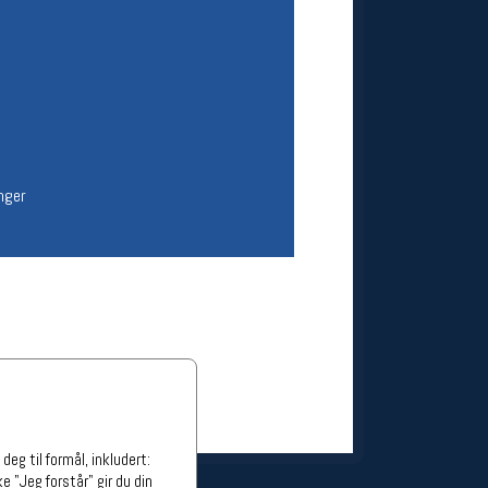
ge stillinger
stillinger
nger
eg til formål, inkludert:
e "Jeg forstår" gir du din