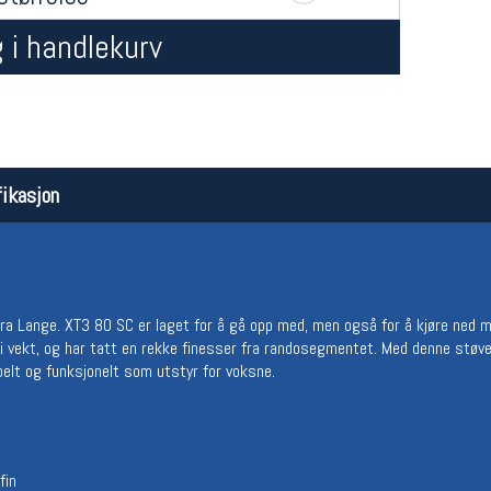
 i handlekurv
ikasjon
Åpningstider butikk
Team
Man-Fredag:
11-18
Magasi
Lørdag:
11-16
Medlem
 fra Lange. XT3 80 SC er laget for å gå opp med, men også for å kjøre ned 
e i vekt, og har tatt en rekke finesser fra randosegmentet. Med denne støv
abelt og funksjonelt som utstyr for voksne.
fin