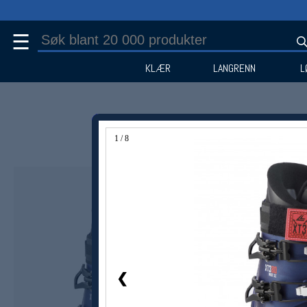
☰
KLÆR
LANGRENN
L
1 / 8
Medlem -40%
❮