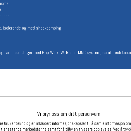
nisme
Betingelser
Ledi
)
penner
Salgsbetingelser
Ledige 
Personsvernerklæring
Informasjonskapsler
ht, isolerende og med shockdemping
Bærekraft
Org. nr: 976754360
n- og rammebindinger med Grip Walk, WTR eller MNC system, samt Tech bindi
Partnere
Vi bryr oss om ditt personvern
e bruker teknologier, inkludert informasjonskapsler til å samle informasjon om d
 tjenester og markedsføring samt for å tilby en tryggere opplevelse. Ved å trykk