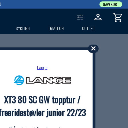
0
GAVEKORT
SYKLING
TRIATLON
OUTLET
✕
Lange
XT3 80 SC GW topptur /
freeridestøvler junior 22/23