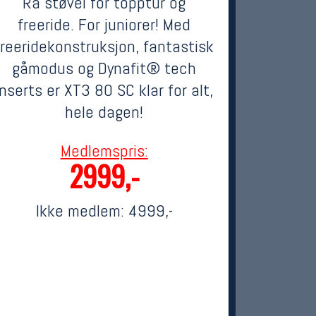
Rå støvel for topptur og
freeride. For juniorer! Med
freeridekonstruksjon, fantastisk
gåmodus og Dynafit® tech
inserts er XT3 80 SC klar for alt,
hele dagen!
Medlemspris:
2999,-
Ikke medlem:
4999,-