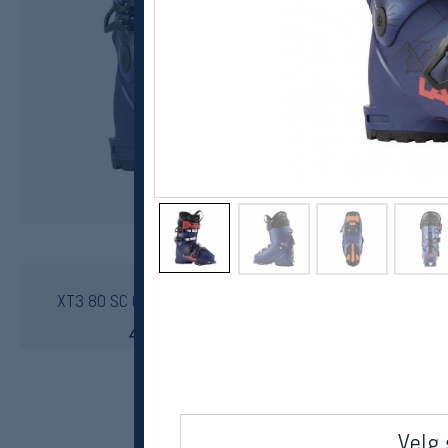
Lange
XT3 80 SC GW topptur / freeridestøvler junior 22/23
4999,-
2999,-
MEDLEM:
Velg 