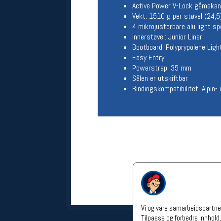
Active Power V-Lock gåmeka
Åpningstider verkstedet
Vekt: 1510 g per støvel (24,5
4 mikrojusterbare alu light s
Man-Fredag:
11-18
Lørdag:
11-16
Innerstøvel: Junior Liner
Om verkstedet
Bootboard: Polyprypolene Lig
For å bestille time må du logge inn i
Easy Entry
nettbutikken og trykke på den
Powerstrap: 35 mm
nederste blå linjen
Sålen er utskiftbar
Bindingskompatibilitet: Alpi
Følg oss på
Vi og våre samarbeidspartner
Tilpasse og forbedre innhold,