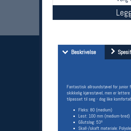
Legg
Beskrivelse
Spesif
Her finner du oss
Oslo Sportslager
Torggata 20
Fantastisk allroundstøvel for junior
0183 Oslo
skikkelig kjørestøvel, men er letter
Telefon: 23 32 62 00
tilpasset til seg - dog like komfort
(telefontid man-fredag klokken 10-13)
Vis i kart
Fleks: 80 (medium)
Om oss
Lest: 100 mm (medium-bred)
Kontakt oss
Gåutslag: 53º
Skall-/skaft materiale: Polyole