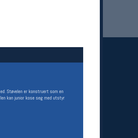
 Oslo Sportslager
net
stilbud og aktiviteter
med. Støvelen er konstruert som en
MELD DEG INN GRATIS
elen kan junior kose seg med utstyr