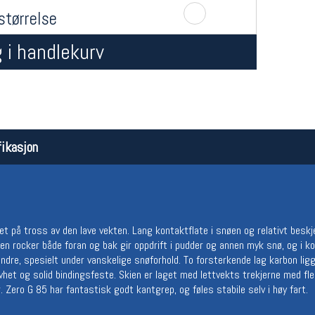
størrelse
 i handlekurv
ikasjon
Åpningstider butikk
Team
Man-Fredag:
11-18
Magasi
Lørdag:
11-16
Medlem
t på tross av den lave vekten. Lang kontaktflate i snøen og relativt beskjed
iten rocker både foran og bak gir oppdrift i pudder og annen myk snø, og i 
dre, spesielt under vanskelige snøforhold. To forsterkende lag karbon liggen
vhet og solid bindingsfeste. Skien er laget med lettvekts trekjerne med fle
ero G 85 har fantastisk godt kantgrep, og føles stabile selv i høy fart.