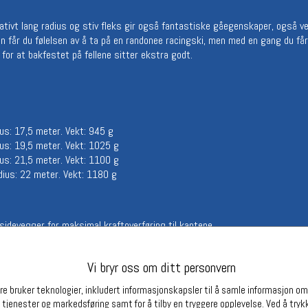
Betingelser
Ledi
tivt lang radius og stiv fleks gir også fantastiske gåegenskaper, også ve
Salgsbetingelser
Ledige 
ngen får du følelsen av å ta på en randonee racingski, men med en gang du få
Personsvernerklæring
 for at bakfestet på fellene sitter ekstra godt.
Informasjonskapsler
Bærekraft
Org. nr: 976754360
s: 17,5 meter. Vekt: 945 g
s: 19,5 meter. Vekt: 1025 g
Partnere
s: 21,5 meter. Vekt: 1100 g
us: 22 meter. Vekt: 1180 g
idevegger for maksimal kraftoverføring til kantene
arbon ramme med 3D geometri (flere lag karbon liggende i ulike retninger
torsjon- og lengdestivhet og dermed en stabil ski med godt kantgrep for opt
Vi bryr oss om ditt personvern
e bruker teknologier, inkludert informasjonskapsler til å samle informasjon om d
 tjenester og markedsføring samt for å tilby en tryggere opplevelse. Ved å trykk