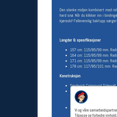
Åpningstider verkstedet
Den slanke midjen kombinert med rela
Man-Fredag:
11-18
hard snø. Når du klikker inn i bindi
Lørdag:
11-16
kjøreski! Fellevennlig baktupp sørger
Om verkstedet
For å bestille time må du logge inn i
nettbutikken og trykke på den
Lengder & spesifikasjoner
nederste blå linjen
157 cm: 115/85/99 mm. Radiu
164 cm: 115/85/99 mm. Radiu
Følg oss på
171 cm: 115/85/99 mm. Radiu
178 cm: 117/85/101 mm. Radi
Konstruksjon
Sandwich Compound Sidewall s
Carbon Drive Technology 2.0 k
trekjerne: gir lettvekt samt 
terreng i fjellet
Tip-Tail Rocker, vanlig spenn
Vi og våre samarbeidspartner
Tilpasse og forbedre innhold,