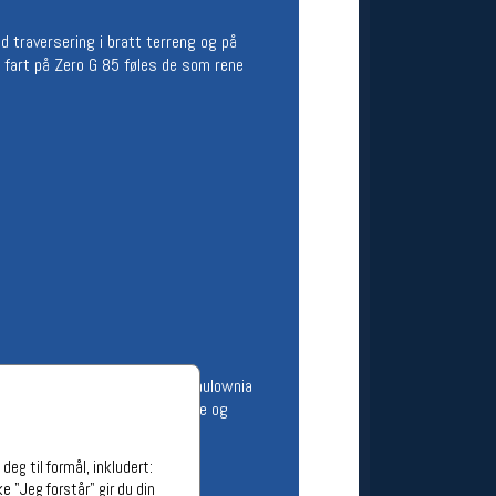
ge stillinger
d traversering i bratt terreng og på
stillinger
r fart på Zero G 85 føles de som rene
) kombinert med en superlett Paulownia
imal kontroll på varierende føre og
eg til formål, inkludert:
e "Jeg forstår" gir du din