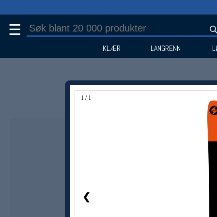
☰
KLÆR
LANGRENN
L
1 / 1
Medlem -50%
❮