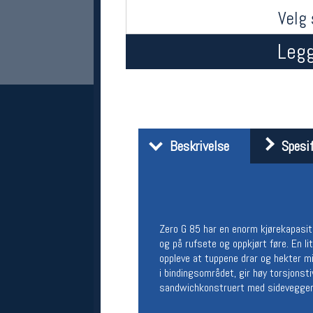
Velg 
Legg
Beskrivelse
Spesif
Her finner du oss
Oslo Sportslager
Torggata 20
0183 Oslo
Telefon: 23 32 62 00
Zero G 85 har en enorm kjørekapasite
(telefontid man-fredag klokken 10-13)
og på rufsete og oppkjørt føre. En l
Vis i kart
oppleve at tuppene drar og hekter min
Om oss
i bindingsområdet, gir høy torsjonsti
Kontakt oss
sandwichkonstruert med sidevegger. Z