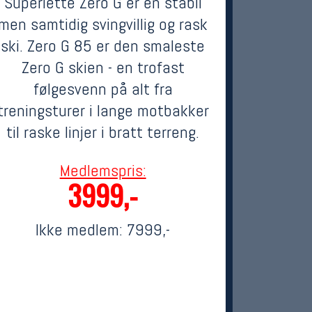
Superlette Zero G er en stabil
men samtidig svingvillig og rask
ski. Zero G 85 er den smaleste
Zero G skien - en trofast
følgesvenn på alt fra
treningsturer i lange motbakker
til raske linjer i bratt terreng.
Medlemspris:
3999,-
Ikke medlem:
7999,-