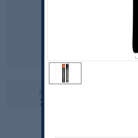
Blizzard
Zero G 85 LTD toppturski 21/22
7999,-
3999,-
MEDLEM: