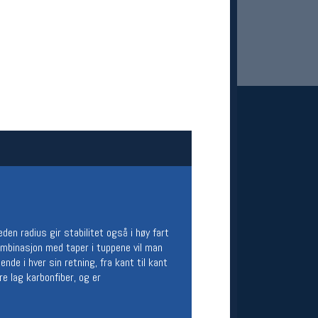
 Oslo Sportslager
net
stilbud og aktiviteter
MELD DEG INN GRATIS
en radius gir stabilitet også i høy fart
kombinasjon med taper i tuppene vil man
de i hver sin retning, fra kant til kant
re lag karbonfiber, og er