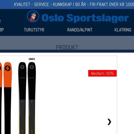
KVALITET - SERVICE - KUNNSKAP I 90 ÅR - FRI FRAKT OVER KR 100
ØP
TURUTSTYR
RANDO/ALPINT
KLATRING
PRODUKT
Produkter (1)
Bruk filter til å spisse søket
Medlem -50%
❯