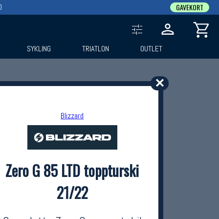
0
GAVEKORT
SYKLING
TRIATLON
OUTLET
✕
Blizzard
Zero G 85 LTD toppturski
21/22