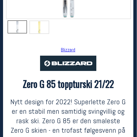
Blizzard
Zero G 85 toppturski 21/22
Blizzard
Zero G 85 toppturski 21/22
7999,-
2999,-
Nytt design for 2022! Superlette Zero G
MEDLEM:
er en stabil men samtidig svingvillig og
rask ski. Zero G 85 er den smaleste
Zero G skien - en trofast følgesvenn på