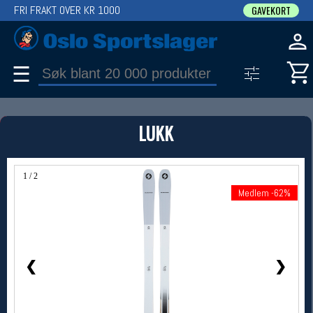
FRI FRAKT OVER KR 1000
GAVEKORT
☰
PRODUKT
LUKK
Produkter (1)
Bruk filter til å spisse søket
1 / 2
Medlem -62%
Medlem -62%
❮
❯