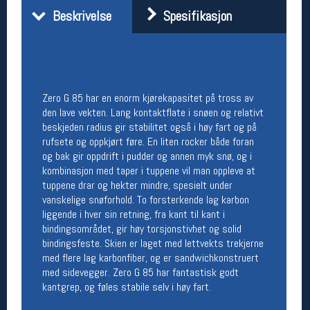
Beskrivelse
Spesifikasjon
Åpningstider butikk
Man-Fredag:
11-18
Lørdag:
11-16
Zero G 85 har en enorm kjørekapasitet på tross av
Team Oslo Sportslager
den lave vekten. Lang kontaktflate i snøen og relativt
beskjeden radius gir stabilitet også i høy fart og på
Magasinet
rufsete og oppkjørt føre. En liten rocker både foran
Medlemstilbud og aktiviteter
og bak gir oppdrift i pudder og annen myk snø, og i
MELD DEG INN GRATIS
kombinasjon med taper i tuppene vil man oppleve at
tuppene drar og hekter mindre, spesielt under
vanskelige snøforhold. To forsterkende lag karbon
Åpningstider verkstedet
liggende i hver sin retning, fra kant til kant i
Man-Fredag:
11-18
bindingsområdet, gir høy torsjonstivhet og solid
Lørdag:
11-16
bindingsfeste. Skien er laget med lettvekts trekjerne
Om verkstedet
med flere lag karbonfiber, og er sandwichkonstruert
For å bestille time må du logge inn i
med sidevegger. Zero G 85 har fantastisk godt
nettbutikken og trykke på den nederste blå
kantgrep, og føles stabile selv i høy fart.
linjen