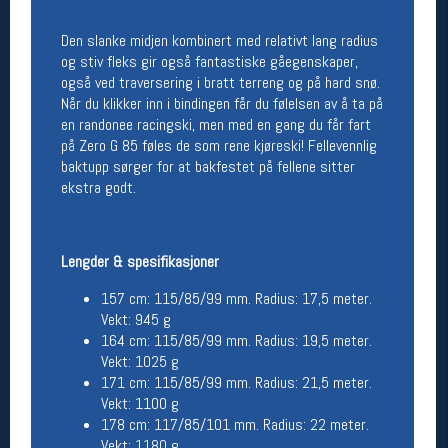
Betingelser
Den slanke midjen kombinert med relativt lang radius
og stiv fleks gir også fantastiske gåegenskaper,
Salgsbetingelser
også ved traversering i bratt terreng og på hard snø.
Personsvernerklæring
Når du klikker inn i bindingen får du følelsen av å ta på
Informasjonskapsler
en randonee racingski, men med en gang du får fart
Bærekraft
på Zero G 85 føles de som rene kjøreski! Fellevennlig
Org. nr: 976754360
baktupp sørger for at bakfestet på fellene sitter
ekstra godt.
Ledige stillinger
Ledige stillinger
Lengder & spesifikasjoner
157 cm: 115/85/99 mm. Radius: 17,5 meter.
Følg oss på
Vekt: 945 g
164 cm: 115/85/99 mm. Radius: 19,5 meter.
Vekt: 1025 g
171 cm: 115/85/99 mm. Radius: 21,5 meter.
Vekt: 1100 g
178 cm: 117/85/101 mm. Radius: 22 meter.
Vekt: 1180 g