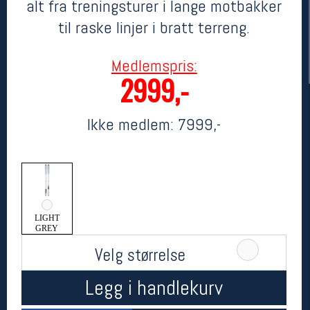
alt fra treningsturer i lange motbakker
til raske linjer i bratt terreng.
Medlemspris:
2999,-
Ikke medlem:
7999,-
Her finner du oss
Oslo Sportslager
Torggata 20
0183 Oslo
LIGHT
Telefon: 23 32 62 00
GREY
(telefontid man-fredag klokken 10-13)
Velg størrelse
Vis i kart
Om oss
Kontakt oss
Legg i handlekurv