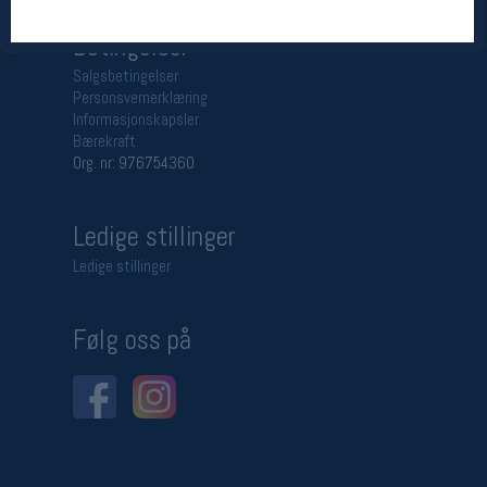
Betingelser
Salgsbetingelser
Personsvernerklæring
Informasjonskapsler
Bærekraft
Org. nr: 976754360
Ledige stillinger
Ledige stillinger
Følg oss på