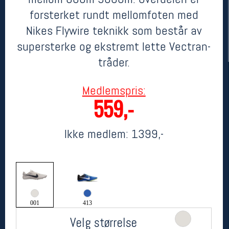
forsterket rundt mellomfoten med
Nikes Flywire teknikk som består av
supersterke og ekstremt lette Vectran-
tråder.
Medlemspris:
559,-
Her finner du oss
Ikke medlem:
1399,-
Oslo Sportslager
Torggata 20
0183 Oslo
Telefon: 23 32 62 00
(telefontid man-fredag klokken 10-13)
Vis i kart
Om oss
001
413
Kontakt oss
Velg størrelse