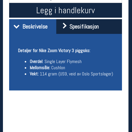
Åpningstider butikk
Legg i handlekurv
Man-Fredag:
11-18
Lørdag:
11-16
Beskrivelse
Spesifikasjon
Team Oslo Sportslager
Detaljer for Nike Zoom Victory 3 piggsko:
Magasinet
Overdel
: Single Layer Flymesh
Medlemstilbud og aktiviteter
MELD DEG INN GRATIS
Mellomsåle:
Cushlon
Vekt:
114 gram (US9, veid av Oslo Sportslager)
Åpningstider verkstedet
Man-Fredag:
11-18
Lørdag:
11-16
Om verkstedet
For å bestille time må du logge inn i
nettbutikken og trykke på den nederste blå
linjen