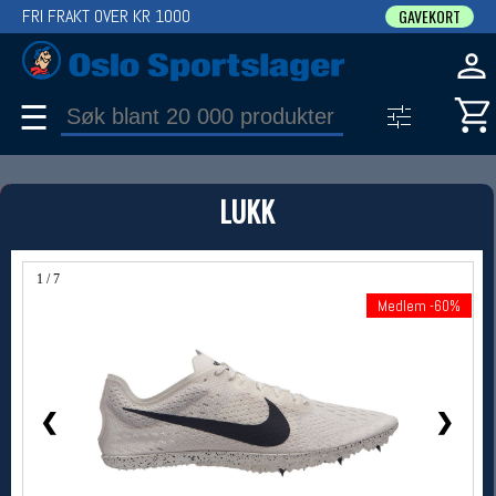
FRI FRAKT OVER KR 1000
GAVEKORT
☰
PRODUKT
LUKK
Produkter (1)
Bruk filter til å spisse søket
1 / 7
Medlem -60%
Medlem -60%
❮
❯