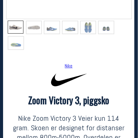
Nike
Nike
Zoom Victory 3, piggsko
Zoom Victory 3, piggsko
1399,-
559,-
MEDLEM:
Nike Zoom Victory 3 Veier kun 114
gram. Skoen er designet for distanser
mellom 800m-5000m. Overdelen er