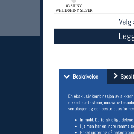
03 SHINY
WHITE/SHINY SILVER
Velg 
Legg
Her finner du oss
Beskrivelse
Spesif
Oslo Sportslager
Torggata 20
0183 Oslo
En eksklusiv kombinasjon av sikkerh
Telefon: 23 32 62 00
sikkerhetstestene, innovativ teknolo
(telefontid man-fredag klokken 10-13)
ventilasjon og den beste passformen
Vis i kart
Om oss
In-mold: De forskjellige delen
Kontakt oss
Hjelmen har en indre ramme som
Enkel justering på hakestrop