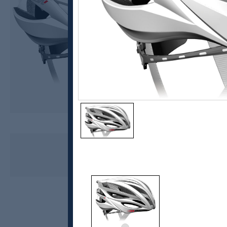
RH+
ZW, sykkelhjelm landevei
1399,-
839,-
MEDLEM: