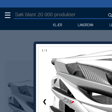
☰
KLÆR
LANGRENN
L
1 / 1
Medlem -40%
❮