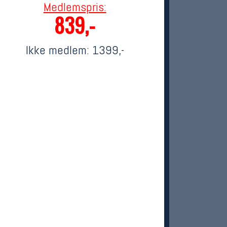
Medlemspris:
839,-
Ikke medlem:
1399,-