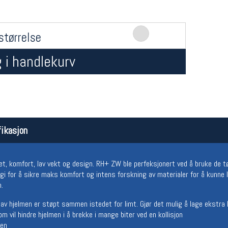
størrelse
 i handlekurv
Åpningstider butikk
Team
ikasjon
Man-Fredag:
11-18
Magasi
Lørdag:
11-16
Medlem
et, komfort, lav vekt og design. RH+ ZW ble perfeksjonert ved å bruke de 
gi for å sikre maks komfort og intens forskning av materialer for å kunne
.
e av hjelmen er støpt sammen istedet for limt. Gjør det mulig å lage ekstra 
 vil hindre hjelmen i å brekke i mange biter ved en kollisjon
pen