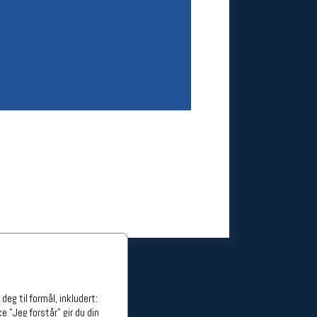
ge stillinger
stillinger
eg til formål, inkludert:
e "Jeg forstår" gir du din