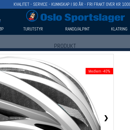
KVALITET - SERVICE - KUNNSKAP I 90 ÅR - FRI FRAKT OVER KR 100
ØP
TURUTSTYR
RANDO/ALPINT
KLATRING
PRODUKT
Produkter (1)
Bruk filter til å spisse søket
Medlem -40%
❯