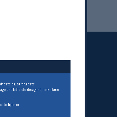
 Oslo Sportslager
net
stilbud og aktiviteter
MELD DEG INN GRATIS
tøffeste og strengeste
 lage det letteste designet, maksikere
lette hjelmer.