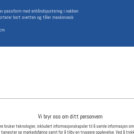
Betingelser
Ledi
g av passform med enhåndsjustering i nakken
Salgsbetingelser
Ledige 
orterer bort svetten og tåler maskinvask
Personsvernerklæring
Informasjonskapsler
2cm
Bærekraft
Org. nr: 976754360
Partnere
Vi bryr oss om ditt personvern
e bruker teknologier, inkludert informasjonskapsler til å samle informasjon om d
 tjenester og markedsføring samt for å tilby en tryggere opplevelse. Ved å trykk