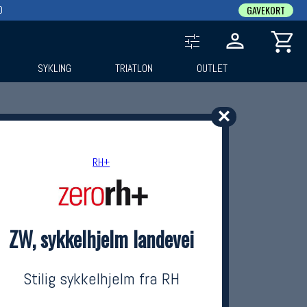
0
GAVEKORT
SYKLING
TRIATLON
OUTLET
✕
RH+
ZW, sykkelhjelm landevei
Stilig sykkelhjelm fra RH